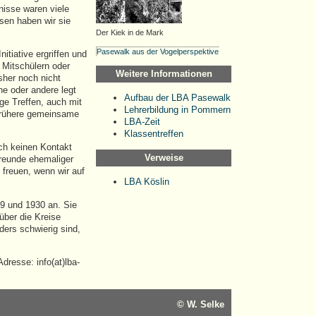
tnisse waren viele
sen haben wir sie
Der Kiek in de Mark
Pasewalk aus der Vogelperspektive
itiative ergriffen und
n Mitschülern oder
Weitere Informationen
sher noch nicht
ne oder andere legt
Aufbau der LBA Pasewalk
ge Treffen, auch mit
Lehrerbildung in Pommern
 frühere gemeinsame
LBA-Zeit
Klassentreffen
ch keinen Kontakt
Verweise
Freunde ehemaliger
freuen, wenn wir auf
LBA Köslin
9 und 1930 an. Sie
ber die Kreise
ers schwierig sind,
dresse: info(at)lba-
© W. Selke