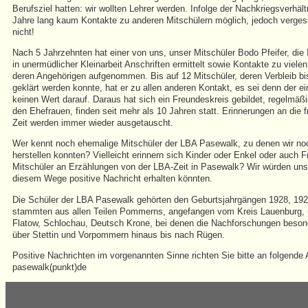
Berufsziel hatten: wir wollten Lehrer werden. Infolge der Nachkriegsverhäl
Jahre lang kaum Kontakte zu anderen Mitschülern möglich, jedoch verges
nicht!
Nach 5 Jahrzehnten hat einer von uns, unser Mitschüler Bodo Pfeifer, die In
in unermüdlicher Kleinarbeit Anschriften ermittelt sowie Kontakte zu viele
deren Angehörigen aufgenommen. Bis auf 12 Mitschüler, deren Verbleib bi
geklärt werden konnte, hat er zu allen anderen Kontakt, es sei denn der ei
keinen Wert darauf. Daraus hat sich ein Freundeskreis gebildet, regelmäßi
den Ehefrauen, finden seit mehr als 10 Jahren statt. Erinnerungen an die
Zeit werden immer wieder ausgetauscht.
Wer kennt noch ehemalige Mitschüler der LBA Pasewalk, zu denen wir no
herstellen konnten? Vielleicht erinnern sich Kinder oder Enkel oder auch 
Mitschüler an Erzählungen von der LBA-Zeit in Pasewalk? Wir würden uns 
diesem Wege positive Nachricht erhalten könnten.
Die Schüler der LBA Pasewalk gehörten den Geburtsjahrgängen 1928, 192
stammten aus allen Teilen Pommerns, angefangen vom Kreis Lauenburg, ü
Flatow, Schlochau, Deutsch Krone, bei denen die Nachforschungen besond
über Stettin und Vorpommern hinaus bis nach Rügen.
Positive Nachrichten im vorgenannten Sinne richten Sie bitte an folgende A
pasewalk(punkt)de