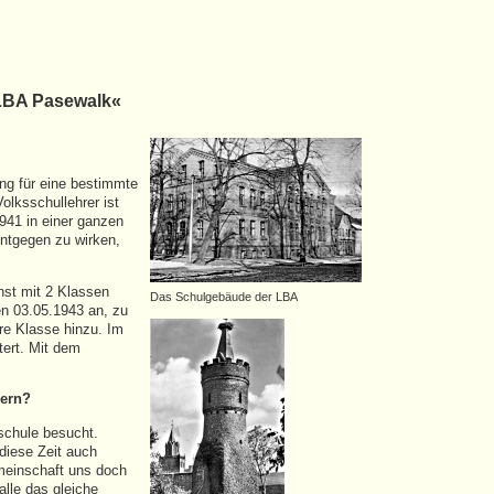
 LBA Pasewalk«
ng für eine bestimmte
olksschullehrer ist
941 in einer ganzen
ntgegen zu wirken,
hst mit 2 Klassen
Das Schulgebäude der LBA
en 03.05.1943 an, zu
re Klasse hinzu. Im
ert. Mit dem
nern?
schule besucht.
diese Zeit auch
meinschaft uns doch
alle das gleiche