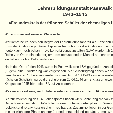
Lehrerbildungsanstalt Pasewalk
1943–1945
»Freundeskreis der früheren Schüler der ehemaligen
Willkommen auf unserer Web-Seite
Wer kennt heute noch den Begriff der Lehrerbildungsanstalt als Bezeichnu
Form der Ausbildung? Dieser Typ einer Institution für die Ausbildung zum V
heute kaum noch bekannt. Die Lehrerbildungsanstalten (LBA) wurden ab 1
Reihe von Orten eingerichtet, um dem abzusehenden Mangel an Lehrern e
sie haben nur bis 1945 bestanden.
Nach den Osterferien 1943 wurde in Pasewalk eine LBA gegründet, zunäc
(Zügen), eine Erweiterung war vorgesehen. Als Gründungstag sehen wir d
dem die ersten Schüler einberufen wurden. Am 04.10.1943 kam eine weite
nächsten Schuljahr wurde die Schule zum 26.04.1944 um 2 Klassen erweit
Kriegsende 1945 hörte die LBA auf zu bestehen.
Was veranlasst uns, nach Jahrzehnten an diese Zeit der LBA zu erin
Bis zur Vollendung des 14. Lebensjahres haben wir 8 Jahre lang die Volks
Danach waren wir als LBA-Schüler in einem Internat untergebracht. Wenn 
rückblickend relativ kurz erscheint, so hat das Zusammenleben in der Ge
in einer wichtigen Phase unserer Jugend entscheidend geprägt, zumal wir 